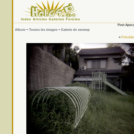
Index
Articles
Galeries
Forums
Post-Apoca
Album
~
Toutes les images
~
Galerie de sweeep
«
Précéde