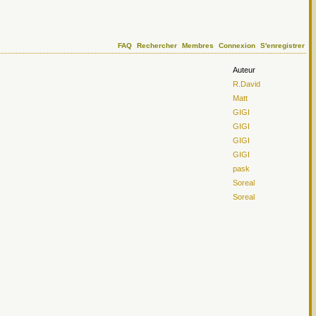
FAQ
Rechercher
Membres
Connexion
S'enregistrer
Auteur
R.David
Matt
GIGI
GIGI
GIGI
GIGI
pask
Soreal
Soreal