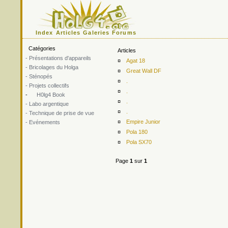
Index
Articles
Galeries
Forums
Catégories
Articles
- Présentations d'appareils
¤
Agat 18
- Bricolages du Holga
¤
Great Wall DF
- Sténopés
¤
.
- Projets collectifs
¤
.
-
H0lg4 Book
¤
.
- Labo argentique
¤
.
- Technique de prise de vue
¤
Empire Junior
- Evénements
¤
Pola 180
¤
Pola SX70
Page
1
sur
1