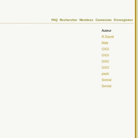
FAQ
Rechercher
Membres
Connexion
S'enregistrer
Auteur
R.David
Matt
GIGI
GIGI
GIGI
GIGI
pask
Soreal
Soreal