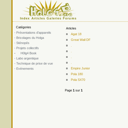
Index
Articles
Galeries
Forums
Catégories
Articles
- Présentations d'appareils
¤
Agat 18
- Bricolages du Holga
¤
Great Wall DF
- Sténopés
¤
.
- Projets collectifs
¤
.
-
H0lg4 Book
¤
.
- Labo argentique
¤
.
- Technique de prise de vue
¤
Empire Junior
- Evénements
¤
Pola 180
¤
Pola SX70
Page
1
sur
1