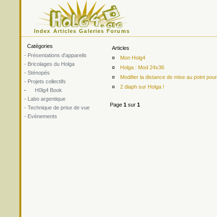
Index
Articles
Galeries
Forums
Catégories
Articles
- Présentations d'appareils
¤
Mon Holg4
- Bricolages du Holga
¤
Holga : Mod 24x36
- Sténopés
¤
Modifier la distance de mise au point p
- Projets collectifs
¤
2 diaph sur Holga !
-
H0lg4 Book
- Labo argentique
Page
1
sur
1
- Technique de prise de vue
- Evénements