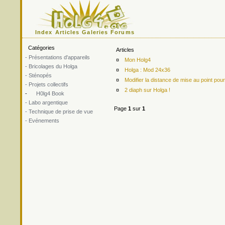
Index
Articles
Galeries
Forums
Catégories
Articles
- Présentations d'appareils
¤
Mon Holg4
- Bricolages du Holga
¤
Holga : Mod 24x36
- Sténopés
¤
Modifier la distance de mise au point p
- Projets collectifs
¤
2 diaph sur Holga !
-
H0lg4 Book
- Labo argentique
Page
1
sur
1
- Technique de prise de vue
- Evénements