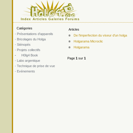
Index
Articles
Galeries
Forums
Catégories
Articles
- Présentations d'appareils
¤
De l'imperfection du viseur d'un holga
- Bricolages du Holga
¤
Holgarama Microclic
- Sténopés
¤
Holgarama
- Projets collectifs
-
H0lg4 Book
Page
1
sur
1
- Labo argentique
- Technique de prise de vue
- Evénements