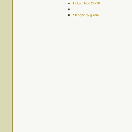
¤
Holga : Mod 24x36
¤
.
¤
Sténopé by g-rom