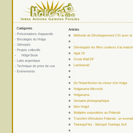
Index
Articles
Galeries
Forums
Catégories
Articles
- Présentations d'appareils
¤
Méthode de Développement C41 avec le ki
- Bricolages du Holga
¤
.
- Sténopés
¤
Développer les films couleurs à la maiso
- Projets collectifs
¤
Agat 18
-
H0lg4 Book
¤
Great Wall DF
- Labo argentique
¤
Laminaroid
- Technique de prise de vue
¤
.
- Evénements
¤
.
¤
De l'imperfection du viseur d'un holga
¤
Holgarama Microclic
¤
Holgarama
¤
Semaine photographique
¤
Mon Holg4
¤
Multiples expositions au Polaroid
¤
Transfert d'émulsion Polaroid.. un exemp
¤
TwiningsFlex : Sténopé Twinings 6x9
¤
.