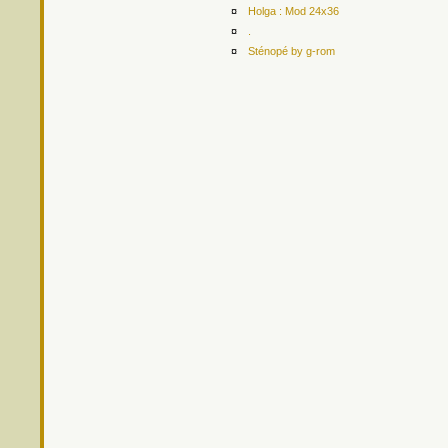
¤
Holga : Mod 24x36
¤
.
¤
Sténopé by g-rom