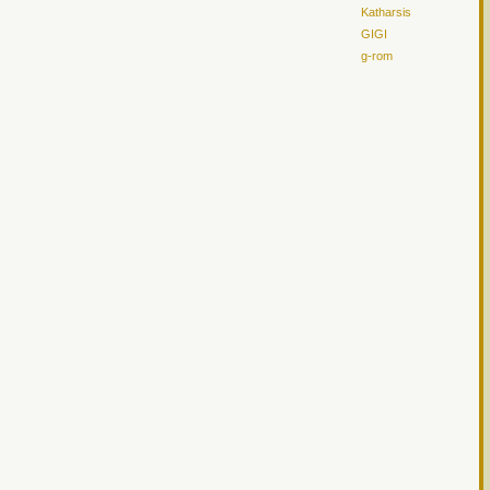
Katharsis
GIGI
g-rom