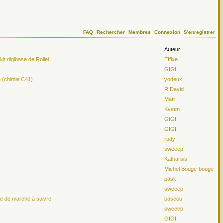
FAQ
Rechercher
Membres
Connexion
S'enregistrer
Auteur
t digibase de Rollei.
Effixe
GIGI
n (chimie C41)
yodeux
R.David
Matt
Kveen
GIGI
GIGI
rudy
sweeep
Katharsis
Michel Bouge-bouge
pask
sweeep
le de marche à suivre
pascou
sweeep
GIGI