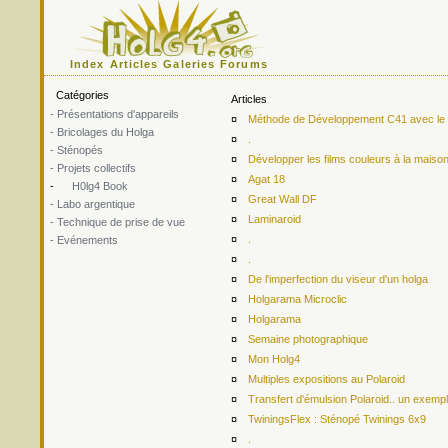
Index
Articles
Galeries
Forums
Catégories
Articles
- Présentations d'appareils
¤
Méthode de Développement C41 avec le ki
- Bricolages du Holga
¤
.
- Sténopés
¤
Développer les films couleurs à la maiso
- Projets collectifs
¤
Agat 18
-
H0lg4 Book
¤
Great Wall DF
- Labo argentique
¤
Laminaroid
- Technique de prise de vue
¤
.
- Evénements
¤
.
¤
De l'imperfection du viseur d'un holga
¤
Holgarama Microclic
¤
Holgarama
¤
Semaine photographique
¤
Mon Holg4
¤
Multiples expositions au Polaroid
¤
Transfert d'émulsion Polaroid.. un exemp
¤
TwiningsFlex : Sténopé Twinings 6x9
¤
.