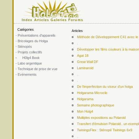
Index
Articles
Galeries
Forums
Catégories
Articles
- Présentations d'appareils
¤
Méthode de Développement C41 avec le ki
- Bricolages du Holga
¤
.
- Sténopés
¤
Développer les films couleurs à la maiso
- Projets collectifs
¤
Agat 18
-
H0lg4 Book
¤
Great Wall DF
- Labo argentique
¤
Laminaroid
- Technique de prise de vue
¤
.
- Evénements
¤
.
¤
De l'imperfection du viseur d'un holga
¤
Holgarama Microclic
¤
Holgarama
¤
Semaine photographique
¤
Mon Holg4
¤
Multiples expositions au Polaroid
¤
Transfert d'émulsion Polaroid.. un exemp
¤
TwiningsFlex : Sténopé Twinings 6x9
¤
.