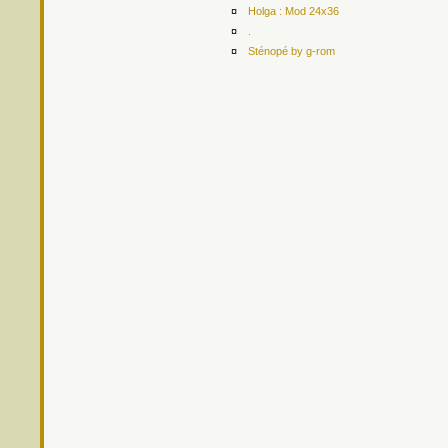
¤
Holga : Mod 24x36
¤
.
¤
Sténopé by g-rom