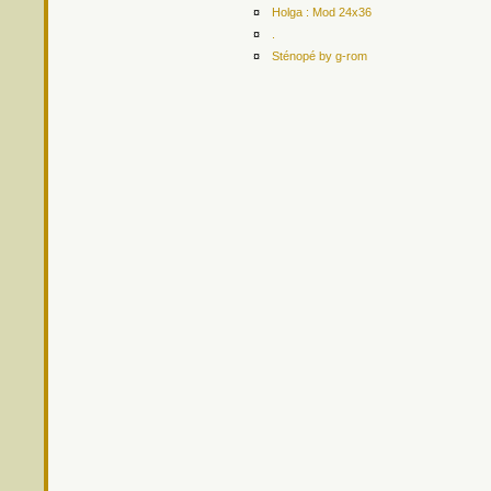
¤
Holga : Mod 24x36
¤
.
¤
Sténopé by g-rom