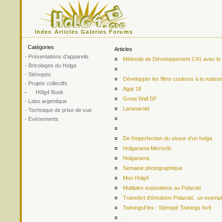
Index
Articles
Galeries
Forums
Catégories
Articles
- Présentations d'appareils
¤
Méthode de Développement C41 avec le ki
- Bricolages du Holga
¤
.
- Sténopés
¤
Développer les films couleurs à la maiso
- Projets collectifs
¤
Agat 18
-
H0lg4 Book
¤
Great Wall DF
- Labo argentique
¤
Laminaroid
- Technique de prise de vue
¤
.
- Evénements
¤
.
¤
De l'imperfection du viseur d'un holga
¤
Holgarama Microclic
¤
Holgarama
¤
Semaine photographique
¤
Mon Holg4
¤
Multiples expositions au Polaroid
¤
Transfert d'émulsion Polaroid.. un exemp
¤
TwiningsFlex : Sténopé Twinings 6x9
¤
.