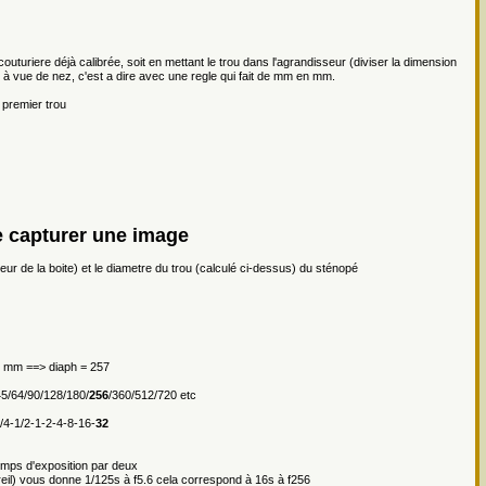
couturiere déjà calibrée, soit en mettant le trou dans l'agrandisseur (diviser la dimension
 à vue de nez, c'est a dire avec une regle qui fait de mm en mm.
u premier trou
 capturer une image
ueur de la boite) et le diametre du trou (calculé ci-dessus) du sténopé
35 mm ==> diaph = 257
45/64/90/128/180/
256
/360/512/720 etc
/4-1/2-1-2-4-8-16-
32
 temps d'exposition par deux
areil) vous donne 1/125s à f5.6 cela correspond à 16s à f256