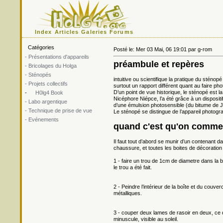
Index
Articles
Galeries
Forums
Catégories
Posté le: Mer 03 Mai, 06 19:01 par g-rom
- Présentations d'appareils
préambule et repères
- Bricolages du Holga
- Sténopés
intuitive ou scientifique la pratique du sténop
- Projets collectifs
surtout un rapport différent quant au faire ph
D’un point de vue historique, le sténopé est l
-
H0lg4 Book
Nicéphore Niépce, l’a été grâce à un disposi
- Labo argentique
d’une émulsion photosensible (du bitume de 
- Technique de prise de vue
Le sténopé se distingue de l’appareil photogra
- Evénements
quand c'est qu'on comme
Il faut tout d’abord se munir d’un contenant da
chaussure, et toutes les boites de décoration
1 - faire un trou de 1cm de diametre dans la bo
le trou a été fait.
2 - Peindre l’intérieur de la boîte et du couv
métalliques.
3 - couper deux lames de rasoir en deux, ce q
minuscule, visible au soleil.