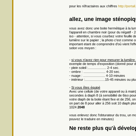
pour les réfractaires aux chiffres
http://portai
allez, une image sténopiq
vous avez donc une boite hermétique à la lumi
l’appareil en chambre noir (pour du négatif - 
iso - attention, si vous courbez votre feuille 
lumière sur le papier ; la photo c'est comme on
important etant de comprendre d'où vient l'eff
selon vos moyen :
-
si vous n'avez rien pour mesurer la lumière
exemple de temps d'exposition (donné pour d
- plein soleil :.................... 2-4 sec.
- ombre : ........................ 4-20 sec.
- nuage : ........................ 4-10 minutes
- intérieur :......................15-45 minutes ou plu
-
Si vous êtes équipé
Avec une cellule (de votre appareil ou à mai
secondes à diaph 8 (à sensibilité de 6iso pou
votre diaph de la boite étant fixe et de 256, o
on part de 8 pour aller à 256 soit 10 diaph pl
1024
2048
vous enlevez donc l'obturateur du trou, un
pouvez le traduire en minutes)
Ne reste plus qu'à dévelo