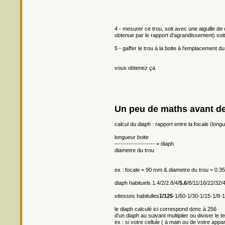
4 - mesurer ce trou, soit avec une aiguille de 
obtenue par le rapport d'agrandissement) soit
5 - gaffer le trou à la boite à l'emplacement d
vous obtenez ça
Un peu de maths avant de
calcul du diaph : rapport entre la focale (long
longueur boite
-------------------- = diaph
diametre du trou
ex : focale = 90 mm & diametre du trou = 0.
diaph habituels 1.4/2/2.8/4/
5.6
/8/11/16/22/32/
vitesses habitulles
1/125
-1/60-1/30-1/15-1/8-1
le diaph calculé ici correspond donc à 256
d'un diaph au suivant multiplier ou diviser le
ex : si votre cellule ( à main ou de votre app