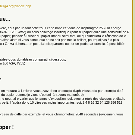
l.h0lg4.org/pinhole.php
ue...
ere, sauf par un tout petit trou ! cette boite est donc de diaphragme 256.On charge
24x36 - 120 - 4x5") ou sous éclairage inactinique (pour du papier qui a une sensibilité de 6
de papier, pensez à utiliser du papier mat ou semi mat, çe qui diminuera la réflection de la
 aime alors si vous aimez que ce ne soit pas net, le brillant, pourquoi pas ! le plus
et.) On va dehors... on pose la boite parterre ou sur un pieds par exmple. 2 possibilités
 aidez-vous du tableau comparatif ci dessous.
u 100 ASA, f/235)
s.
n) on mesure la lumiere, vous avez donc un couple diaph-vitesse de par exemple de 2
r du papier comme je viens d'obtenir à travers ma fenêtre)
n ne peut faire varier que le temps d'exposition, soit avec la règle des vitesses et diaph,
us petit, il faudra donc 10 vitesses moins importantes, soit 2 4 8 16 32 64 128 256 512
 morceau de gaffe par exemple, et vous chronometrez 2048 secondes (évidement vous
pper !