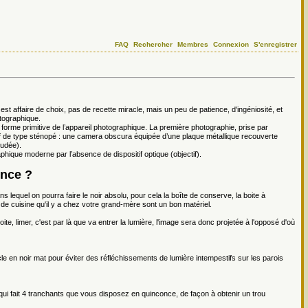
FAQ
Rechercher
Membres
Connexion
S'enregistrer
é est affaire de choix, pas de recette miracle, mais un peu de patience, d'ingéniosité, et
otographique.
a forme primitive de l’appareil photographique. La première photographie, prise par
tif de type sténopé : une camera obscura équipée d’une plaque métallique recouverte
Judée).
phique moderne par l’absence de dispositif optique (objectif).
nce ?
ns lequel on pourra faire le noir absolu, pour cela la boîte de conserve, la boite à
 de cuisine qu'il y a chez votre grand-mère sont un bon matériel.
ite, limer, c'est par là que va entrer la lumière, l'image sera donc projetée à l'opposé d'où
ercle en noir mat pour éviter des réfléchissements de lumière intempestifs sur les parois
ui fait 4 tranchants que vous disposez en quinconce, de façon à obtenir un trou