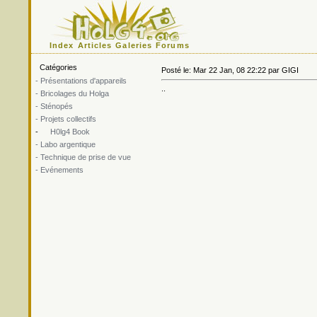
Index
Articles
Galeries
Forums
Catégories
Posté le: Mar 22 Jan, 08 22:22 par GIGI
- Présentations d'appareils
..
- Bricolages du Holga
- Sténopés
- Projets collectifs
-
H0lg4 Book
- Labo argentique
- Technique de prise de vue
- Evénements