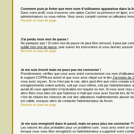
Comment puis-je éviter que mon nom d'utilisateur apparaisse dans la list
Dans votre profil, vous trouverez une option
Cacher sa présence en ligne
; si
administrateurs ou vous-même. Vous serez compté comme un utilisateur invisi
Revenir en haut de page
J'ai perdu mon mot de passe !
Ne paniquez pas ! Si votre mot de passe ne peut être retrouvé, il peut par contre
oublié mon mot de passe
, puis suivez les instructions et vous devriez pouvoi
Revenir en haut de page
Je me suis inscrit mais ne peux pas me connecter !
Premièrement, vérifiez que vous avez entré correctement vos nom d'utilisateur e
le support COPPA est activé et que vous avez cliqué sur le lien
J'ai moins de 
vous avez reçues. Si ce n'est pas le cas, alors peut-être que votre compte a 
enregistrements soient activés, soit par vous-même, soit par l'administrateu
aurait dû vous apprendre si l'activation est requise ou non. Si vous avez reçu u
alors êtes-vous bien sûr que l'adresse e-mail que vous avez fournie lors de l'en
c'est de réduire les chances de voir des utilisateurs malintentionnés abuser
est valide, essayez alors de contacter l'administrateur du forum.
Revenir en haut de page
Je me suis enregistré dans le passé, mais ne peux plus me connecter ?!
Les raisons les plus probables pour ce problème sont : vous avez entré un nom 
lorsque vous vous êtes enregistré) ou l'administrateur a supprimé votre compt