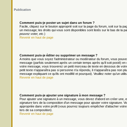
Publication
Comment puis-je poster un sujet dans un forum ?
Facile, cliquez sur le bouton approprié soit sur la page du forum, soit sur la 
un message; les droits qui vous sont disponibles sont listés sur le bas de la pa
pouvez voter, etc.
)
Revenir en haut de page
Comment puis-je éditer ou supprimer un message ?
A moins que vous soyez l'administrateur ou modérateur du forum, vous pouv
message (parfois seulement après un certain temps après qu'il soit posté) en 
votre message, vous trouverez un petit morceau de texte en dessous de votre m
petit texte n'apparaîtra pas si personne n'a répondu, il n'apparaîtra pas non pl
message expliquant ce qu'ils ont modifié et pourquoi). Veuillez noter qu'un ut
Revenir en haut de page
Comment puis-je ajouter une signature à mon message ?
Pour ajouter une signature à un message, vous devez d'abord en créer une, en
signature
lors de la composition d'un message pour ajouter votre signature. 
appropriée dans votre profil (vous pourrez toujours empêcher d'attacher votre
lors de sa composition).
Revenir en haut de page