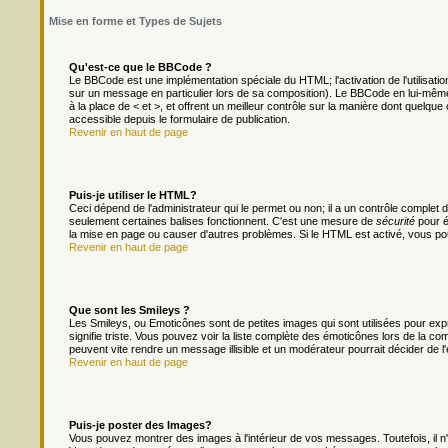
Mise en forme et Types de Sujets
Qu'est-ce que le BBCode ?
Le BBCode est une implémentation spéciale du HTML; l'activation de l'utilisat
sur un message en particulier lors de sa composition). Le BBCode en lui-même 
à la place de < et >, et offrent un meilleur contrôle sur la manière dont quelque 
accessible depuis le formulaire de publication.
Revenir en haut de page
Puis-je utiliser le HTML?
Ceci dépend de l'administrateur qui le permet ou non; il a un contrôle complet
seulement certaines balises fonctionnent. C'est une mesure de
sécurité
pour é
la mise en page ou causer d'autres problèmes. Si le HTML est activé, vous po
Revenir en haut de page
Que sont les Smileys ?
Les Smileys, ou Emoticônes sont de petites images qui sont utilisées pour exprim
signifie triste. Vous pouvez voir la liste complète des émoticônes lors de la c
peuvent vite rendre un message illisible et un modérateur pourrait décider de l
Revenir en haut de page
Puis-je poster des Images?
Vous pouvez montrer des images à l'intérieur de vos messages. Toutefois, il