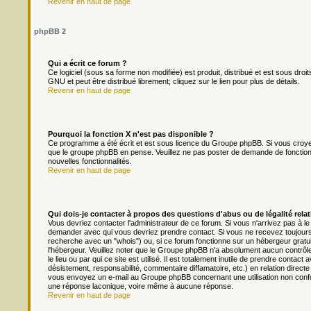
Revenir en haut de page
phpBB 2
Qui a écrit ce forum ?
Ce logiciel (sous sa forme non modifiée) est produit, distribué et est sous droit
GNU et peut être distribué librement; cliquez sur le lien pour plus de détails.
Revenir en haut de page
Pourquoi la fonction X n'est pas disponible ?
Ce programme a été écrit et est sous licence du Groupe phpBB. Si vous croyez q
que le groupe phpBB en pense. Veuillez ne pas poster de demande de fonction
nouvelles fonctionnalités.
Revenir en haut de page
Qui dois-je contacter à propos des questions d'abus ou de légalité relat
Vous devriez contacter l'administrateur de ce forum. Si vous n'arrivez pas à l
demander avec qui vous devriez prendre contact. Si vous ne recevez toujours 
recherche avec un "whois") ou, si ce forum fonctionne sur un hébergeur gratuit 
l'hébergeur. Veuillez noter que le Groupe phpBB n'a absolument aucun contrôl
le lieu ou par qui ce site est utilisé. Il est totalement inutile de prendre cont
désistement, responsabilité, commentaire diffamatoire, etc.) en relation dir
vous envoyez un e-mail au Groupe phpBB concernant une utilisation non conf
une réponse laconique, voire même à aucune réponse.
Revenir en haut de page