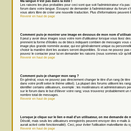
Ma langue n'est pas dans la liste !
Les raisons les plus probables pour ceci sont que soit l'administrateur n'a pas 
forum dans votre langue. Essayez de demander à l'administrateur du forum s'il p
vous alors libre de créer une nouvelle traduction. Plus d'informations peuvent 
Revenir en haut de page
Comment puis-je montrer une image en dessous de mon nom d'utilisat
Il peut y avoir deux images sous votre nom d'utilisateur lorsque vous lisez d
prennent la forme d'étoiles ou de blocs indiquant combien de messages vous av
image plus grande nommée avatar, qui est généralement unique ou personnelle à 
choisir la manière dont les avatars seront disponibles. Si vous ne pouvez pas ut
pouvez le contacter pour lui en demander les raisons (nous sommes sûr qu'ell
Revenir en haut de page
Comment puis-je changer mon rang ?
En général, vous ne pouvez pas directement changer le titre d'un rang (le titre
dans votre profil selon le thème utilisé). La plupart des forums utilisent les
identifier certains utilisateurs, exemple : les modérateurs et administrateurs pe
sur le forum dans le but d'élever votre rang; vous trouverez probablement un
nombre total de messages.
Revenir en haut de page
Lorsque je clique sur le lien e-mail d'un utilisateur, on me demande de 
Désolé, mais seuls les utilisateurs enregistrés peuvent envoyer des e-mails à d
aurait activé cette fonctionnalité). Ceci, pour éviter l'utilisation malveillante 
Revenir en haut de page