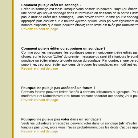
Comment puis-je créer un sondage ?
Créer un sondage est facile; lorsque vous postez un nouveau sujet (ou éditez 
une partie
Ajouter un sondage
dans le formulaire en dessous de la partie
Poste
pas le droit de créer des sondages). Vous devez entrer un titre pour le sonda
approprié puis cliquez sur le bouton
Ajouter l'option
. Vous pouvez également défi
nombre d'options que vous pourrez établir; cette limite est fixée par l'administr
Revenir en haut de page
Comment puis-je éditer ou supprimer un sondage ?
Comme pour les messages, les sondages peuvent uniquement être édités par le
cliquez sur le bouton 'Editer' du premier message du sujet (il a toujours le s
sondage ou éditer n'importe quelle option du sondage. Par contre, si une person
supprimer, ceci pour éviter aux gens de truquer les sondages en modifiant les
Revenir en haut de page
Pourquoi ne puis-je pas accéder à un forum ?
Certains forums peuvent limiter l'accès à certains utilisateurs ou groupes. Pour 
modérateur et l'administrateur du forum peuvent accorder cet accès; vous pou
Revenir en haut de page
Pourquoi ne puis-je pas voter dans un sondage ?
Seuls les utilisateurs enregistrés peuvent voter dans un sondage (afin d'évite
toujours pas voter, alors vous n'avez probablement pas les droits d'accès app
Revenir en haut de page