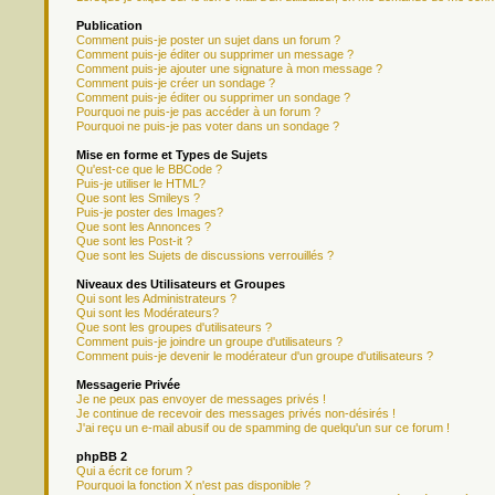
Publication
Comment puis-je poster un sujet dans un forum ?
Comment puis-je éditer ou supprimer un message ?
Comment puis-je ajouter une signature à mon message ?
Comment puis-je créer un sondage ?
Comment puis-je éditer ou supprimer un sondage ?
Pourquoi ne puis-je pas accéder à un forum ?
Pourquoi ne puis-je pas voter dans un sondage ?
Mise en forme et Types de Sujets
Qu'est-ce que le BBCode ?
Puis-je utiliser le HTML?
Que sont les Smileys ?
Puis-je poster des Images?
Que sont les Annonces ?
Que sont les Post-it ?
Que sont les Sujets de discussions verrouillés ?
Niveaux des Utilisateurs et Groupes
Qui sont les Administrateurs ?
Qui sont les Modérateurs?
Que sont les groupes d'utilisateurs ?
Comment puis-je joindre un groupe d'utilisateurs ?
Comment puis-je devenir le modérateur d'un groupe d'utilisateurs ?
Messagerie Privée
Je ne peux pas envoyer de messages privés !
Je continue de recevoir des messages privés non-désirés !
J'ai reçu un e-mail abusif ou de spamming de quelqu'un sur ce forum !
phpBB 2
Qui a écrit ce forum ?
Pourquoi la fonction X n'est pas disponible ?