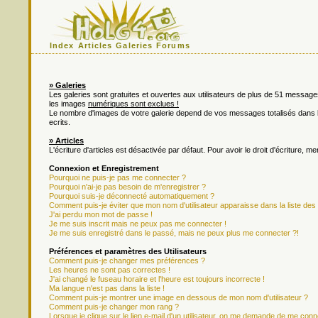
Index
Articles
Galeries
Forums
» Galeries
Les galeries sont gratuites et ouvertes aux utilisateurs de plus de 51 messa
les images
numériques sont exclues !
Le nombre d'images de votre galerie depend de vos messages totalisés dan
ecrits.
» Articles
L'écriture d'articles est désactivée par défaut. Pour avoir le droit d'écriture, m
Connexion et Enregistrement
Pourquoi ne puis-je pas me connecter ?
Pourquoi n'ai-je pas besoin de m'enregistrer ?
Pourquoi suis-je déconnecté automatiquement ?
Comment puis-je éviter que mon nom d'utilisateur apparaisse dans la liste des u
J'ai perdu mon mot de passe !
Je me suis inscrit mais ne peux pas me connecter !
Je me suis enregistré dans le passé, mais ne peux plus me connecter ?!
Préférences et paramètres des Utilisateurs
Comment puis-je changer mes préférences ?
Les heures ne sont pas correctes !
J'ai changé le fuseau horaire et l'heure est toujours incorrecte !
Ma langue n'est pas dans la liste !
Comment puis-je montrer une image en dessous de mon nom d'utilisateur ?
Comment puis-je changer mon rang ?
Lorsque je clique sur le lien e-mail d'un utilisateur, on me demande de me conn