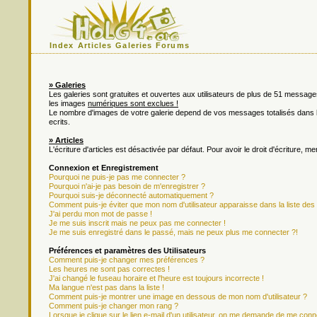
Index
Articles
Galeries
Forums
» Galeries
Les galeries sont gratuites et ouvertes aux utilisateurs de plus de 51 messa
les images
numériques sont exclues !
Le nombre d'images de votre galerie depend de vos messages totalisés dan
ecrits.
» Articles
L'écriture d'articles est désactivée par défaut. Pour avoir le droit d'écriture, m
Connexion et Enregistrement
Pourquoi ne puis-je pas me connecter ?
Pourquoi n'ai-je pas besoin de m'enregistrer ?
Pourquoi suis-je déconnecté automatiquement ?
Comment puis-je éviter que mon nom d'utilisateur apparaisse dans la liste des u
J'ai perdu mon mot de passe !
Je me suis inscrit mais ne peux pas me connecter !
Je me suis enregistré dans le passé, mais ne peux plus me connecter ?!
Préférences et paramètres des Utilisateurs
Comment puis-je changer mes préférences ?
Les heures ne sont pas correctes !
J'ai changé le fuseau horaire et l'heure est toujours incorrecte !
Ma langue n'est pas dans la liste !
Comment puis-je montrer une image en dessous de mon nom d'utilisateur ?
Comment puis-je changer mon rang ?
Lorsque je clique sur le lien e-mail d'un utilisateur, on me demande de me conn