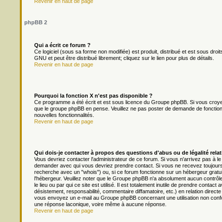
Revenir en haut de page
phpBB 2
Qui a écrit ce forum ?
Ce logiciel (sous sa forme non modifiée) est produit, distribué et est sous droit
GNU et peut être distribué librement; cliquez sur le lien pour plus de détails.
Revenir en haut de page
Pourquoi la fonction X n'est pas disponible ?
Ce programme a été écrit et est sous licence du Groupe phpBB. Si vous croyez q
que le groupe phpBB en pense. Veuillez ne pas poster de demande de fonction
nouvelles fonctionnalités.
Revenir en haut de page
Qui dois-je contacter à propos des questions d'abus ou de légalité relat
Vous devriez contacter l'administrateur de ce forum. Si vous n'arrivez pas à l
demander avec qui vous devriez prendre contact. Si vous ne recevez toujours 
recherche avec un "whois") ou, si ce forum fonctionne sur un hébergeur gratuit 
l'hébergeur. Veuillez noter que le Groupe phpBB n'a absolument aucun contrôl
le lieu ou par qui ce site est utilisé. Il est totalement inutile de prendre cont
désistement, responsabilité, commentaire diffamatoire, etc.) en relation dir
vous envoyez un e-mail au Groupe phpBB concernant une utilisation non conf
une réponse laconique, voire même à aucune réponse.
Revenir en haut de page