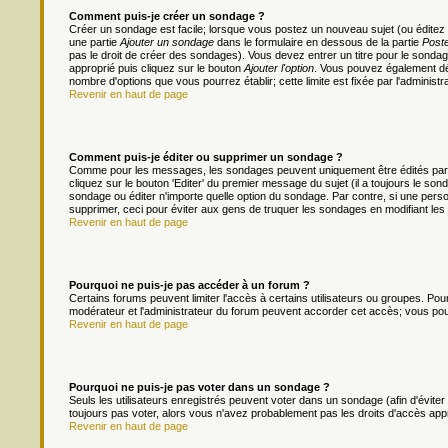
Comment puis-je créer un sondage ?
Créer un sondage est facile; lorsque vous postez un nouveau sujet (ou éditez 
une partie
Ajouter un sondage
dans le formulaire en dessous de la partie
Poste
pas le droit de créer des sondages). Vous devez entrer un titre pour le sonda
approprié puis cliquez sur le bouton
Ajouter l'option
. Vous pouvez également défi
nombre d'options que vous pourrez établir; cette limite est fixée par l'administr
Revenir en haut de page
Comment puis-je éditer ou supprimer un sondage ?
Comme pour les messages, les sondages peuvent uniquement être édités par le
cliquez sur le bouton 'Editer' du premier message du sujet (il a toujours le s
sondage ou éditer n'importe quelle option du sondage. Par contre, si une person
supprimer, ceci pour éviter aux gens de truquer les sondages en modifiant les
Revenir en haut de page
Pourquoi ne puis-je pas accéder à un forum ?
Certains forums peuvent limiter l'accès à certains utilisateurs ou groupes. Pour 
modérateur et l'administrateur du forum peuvent accorder cet accès; vous pou
Revenir en haut de page
Pourquoi ne puis-je pas voter dans un sondage ?
Seuls les utilisateurs enregistrés peuvent voter dans un sondage (afin d'évite
toujours pas voter, alors vous n'avez probablement pas les droits d'accès app
Revenir en haut de page