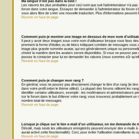
Ma langue n'est pas dans la liste !
Les raisons les plus probables pour ceci sont que soit l'administrateur n'a pas 
forum dans votre langue. Essayez de demander à l'administrateur du forum s'il p
vous alors libre de créer une nouvelle traduction. Plus d'informations peuvent 
Revenir en haut de page
Comment puis-je montrer une image en dessous de mon nom d'utilisat
Il peut y avoir deux images sous votre nom d'utilisateur lorsque vous lisez d
prennent la forme d'étoiles ou de blocs indiquant combien de messages vous av
image plus grande nommée avatar, qui est généralement unique ou personnelle à 
choisir la manière dont les avatars seront disponibles. Si vous ne pouvez pas ut
pouvez le contacter pour lui en demander les raisons (nous sommes sûr qu'ell
Revenir en haut de page
Comment puis-je changer mon rang ?
En général, vous ne pouvez pas directement changer le titre d'un rang (le titre
dans votre profil selon le thème utilisé). La plupart des forums utilisent les
identifier certains utilisateurs, exemple : les modérateurs et administrateurs pe
sur le forum dans le but d'élever votre rang; vous trouverez probablement un
nombre total de messages.
Revenir en haut de page
Lorsque je clique sur le lien e-mail d'un utilisateur, on me demande de 
Désolé, mais seuls les utilisateurs enregistrés peuvent envoyer des e-mails à d
aurait activé cette fonctionnalité). Ceci, pour éviter l'utilisation malveillante 
Revenir en haut de page