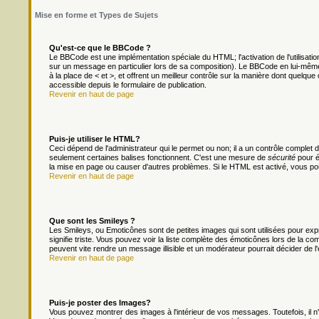
Mise en forme et Types de Sujets
Qu'est-ce que le BBCode ?
Le BBCode est une implémentation spéciale du HTML; l'activation de l'utilisat
sur un message en particulier lors de sa composition). Le BBCode en lui-même 
à la place de < et >, et offrent un meilleur contrôle sur la manière dont quelque 
accessible depuis le formulaire de publication.
Revenir en haut de page
Puis-je utiliser le HTML?
Ceci dépend de l'administrateur qui le permet ou non; il a un contrôle complet
seulement certaines balises fonctionnent. C'est une mesure de
sécurité
pour é
la mise en page ou causer d'autres problèmes. Si le HTML est activé, vous po
Revenir en haut de page
Que sont les Smileys ?
Les Smileys, ou Emoticônes sont de petites images qui sont utilisées pour exprim
signifie triste. Vous pouvez voir la liste complète des émoticônes lors de la c
peuvent vite rendre un message illisible et un modérateur pourrait décider de l
Revenir en haut de page
Puis-je poster des Images?
Vous pouvez montrer des images à l'intérieur de vos messages. Toutefois, il