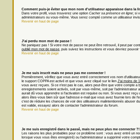
Comment puis-je éviter que mon nom d'utilisateur apparaisse dans la list
Dans votre profil, vous trouverez une option
Cacher sa présence en ligne
; si
administrateurs ou vous-même. Vous serez compté comme un utilisateur invisi
Revenir en haut de page
J'ai perdu mon mot de passe !
Ne paniquez pas ! Si votre mot de passe ne peut être retrouvé, il peut par contre
oublié mon mot de passe
, puis suivez les instructions et vous devriez pouvoi
Revenir en haut de page
Je me suis inscrit mais ne peux pas me connecter !
Premièrement, vérifiez que vous avez entré correctement vos nom d'utilisateur e
le support COPPA est activé et que vous avez cliqué sur le lien
J'ai moins de 
vous avez reçues. Si ce n'est pas le cas, alors peut-être que votre compte a 
enregistrements soient activés, soit par vous-même, soit par l'administrateu
aurait dû vous apprendre si l'activation est requise ou non. Si vous avez reçu u
alors êtes-vous bien sûr que l'adresse e-mail que vous avez fournie lors de l'en
c'est de réduire les chances de voir des utilisateurs malintentionnés abuser
est valide, essayez alors de contacter l'administrateur du forum.
Revenir en haut de page
Je me suis enregistré dans le passé, mais ne peux plus me connecter ?!
Les raisons les plus probables pour ce problème sont : vous avez entré un nom 
lorsque vous vous êtes enregistré) ou l'administrateur a supprimé votre compt