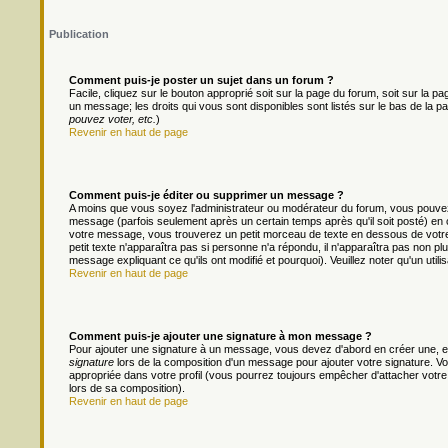
Publication
Comment puis-je poster un sujet dans un forum ?
Facile, cliquez sur le bouton approprié soit sur la page du forum, soit sur la 
un message; les droits qui vous sont disponibles sont listés sur le bas de la pa
pouvez voter, etc.
)
Revenir en haut de page
Comment puis-je éditer ou supprimer un message ?
A moins que vous soyez l'administrateur ou modérateur du forum, vous pouv
message (parfois seulement après un certain temps après qu'il soit posté) en 
votre message, vous trouverez un petit morceau de texte en dessous de votre m
petit texte n'apparaîtra pas si personne n'a répondu, il n'apparaîtra pas non pl
message expliquant ce qu'ils ont modifié et pourquoi). Veuillez noter qu'un ut
Revenir en haut de page
Comment puis-je ajouter une signature à mon message ?
Pour ajouter une signature à un message, vous devez d'abord en créer une, en
signature
lors de la composition d'un message pour ajouter votre signature. 
appropriée dans votre profil (vous pourrez toujours empêcher d'attacher votre
lors de sa composition).
Revenir en haut de page