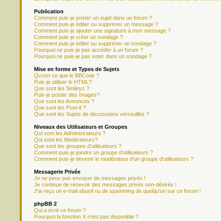
Publication
Comment puis-je poster un sujet dans un forum ?
Comment puis-je éditer ou supprimer un message ?
Comment puis-je ajouter une signature à mon message ?
Comment puis-je créer un sondage ?
Comment puis-je éditer ou supprimer un sondage ?
Pourquoi ne puis-je pas accéder à un forum ?
Pourquoi ne puis-je pas voter dans un sondage ?
Mise en forme et Types de Sujets
Qu'est-ce que le BBCode ?
Puis-je utiliser le HTML?
Que sont les Smileys ?
Puis-je poster des Images?
Que sont les Annonces ?
Que sont les Post-it ?
Que sont les Sujets de discussions verrouillés ?
Niveaux des Utilisateurs et Groupes
Qui sont les Administrateurs ?
Qui sont les Modérateurs?
Que sont les groupes d'utilisateurs ?
Comment puis-je joindre un groupe d'utilisateurs ?
Comment puis-je devenir le modérateur d'un groupe d'utilisateurs ?
Messagerie Privée
Je ne peux pas envoyer de messages privés !
Je continue de recevoir des messages privés non-désirés !
J'ai reçu un e-mail abusif ou de spamming de quelqu'un sur ce forum !
phpBB 2
Qui a écrit ce forum ?
Pourquoi la fonction X n'est pas disponible ?