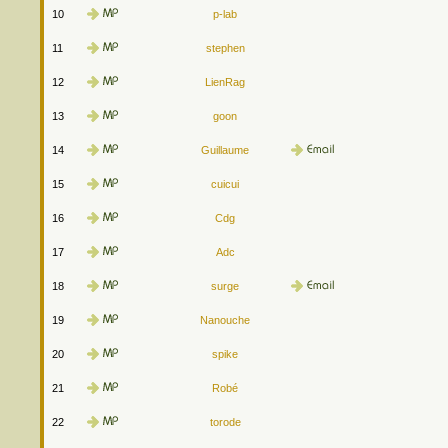
10
p-lab
11
stephen
12
LienRag
13
goon
14
Guillaume
15
cuicui
16
Cdg
17
Adc
18
surge
19
Nanouche
20
spike
21
Robé
22
torode