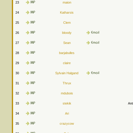
23
maion
24
Katharsis
25
Clem
26
bloody
27
Sean
28
barjabulles
29
claire
30
Sylvain Halgand
31
Thrux
32
mdubois
33
stekik
Ant
34
Ari
35
crazycow