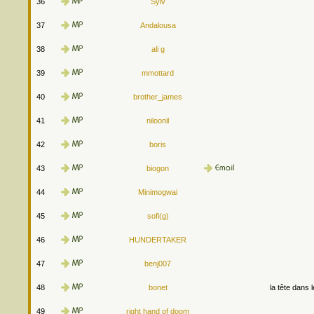
36
Sylv
37
Andalousa
38
ali g
39
mmottard
40
brother_james
41
niloonil
42
boris
43
biogon
44
Minimogwai
45
sofi(g)
46
HUNDERTAKER
47
benj007
48
bonet
la tête dans 
49
right hand of doom