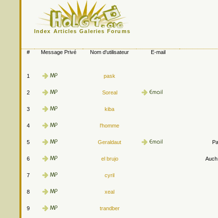
Index
Articles
Galeries
Forums
#
Message Privé
Nom d'utilisateur
E-mail
1
pask
2
Soreal
3
kiba
4
l'homme
5
Geraldaut
Pa
6
el brujo
Auch.
7
cyril
8
xeal
9
trandber