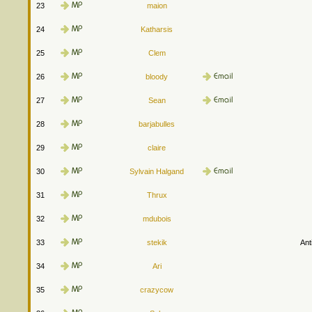
23
maion
24
Katharsis
25
Clem
26
bloody
27
Sean
28
barjabulles
29
claire
30
Sylvain Halgand
31
Thrux
32
mdubois
33
stekik
Ant
34
Ari
35
crazycow