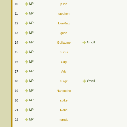
10
p-lab
11
stephen
12
LienRag
13
goon
14
Guillaume
15
cuicui
16
Cdg
17
Adc
18
surge
19
Nanouche
20
spike
21
Robé
22
torode