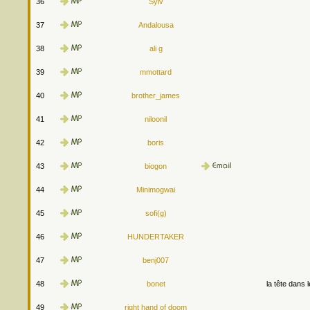
36
Sylv
37
Andalousa
38
ali g
39
mmottard
40
brother_james
41
niloonil
42
boris
43
biogon
44
Minimogwai
45
sofi(g)
46
HUNDERTAKER
47
benj007
48
bonet
la tête dans 
49
right hand of doom