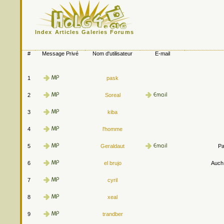
Index
Articles
Galeries
Forums
#
Message Privé
Nom d'utilisateur
E-mail
1
pask
2
Soreal
3
kiba
4
l'homme
5
Geraldaut
Pa
6
el brujo
Auch.
7
cyril
8
xeal
9
trandber