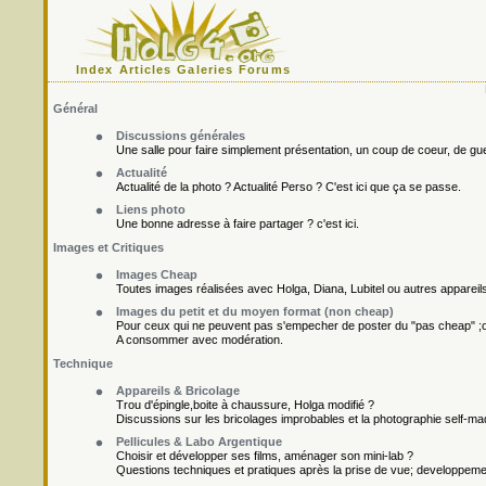
Index
Articles
Galeries
Forums
Général
Discussions générales
Une salle pour faire simplement présentation, un coup de coeur, de gueu
Actualité
Actualité de la photo ? Actualité Perso ? C'est ici que ça se passe.
Liens photo
Une bonne adresse à faire partager ? c'est ici.
Images et Critiques
Images Cheap
Toutes images réalisées avec Holga, Diana, Lubitel ou autres appareil
Images du petit et du moyen format (non cheap)
Pour ceux qui ne peuvent pas s'empecher de poster du "pas cheap" ;o
A consommer avec modération.
Technique
Appareils & Bricolage
Trou d'épingle,boite à chaussure, Holga modifié ?
Discussions sur les bricolages improbables et la photographie self-ma
Pellicules & Labo Argentique
Choisir et développer ses films, aménager son mini-lab ?
Questions techniques et pratiques après la prise de vue; developpement