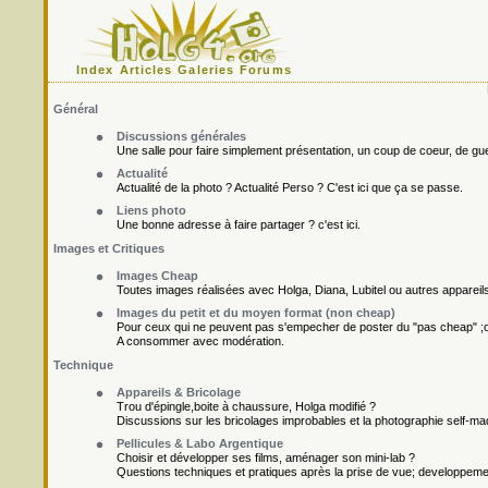
Index
Articles
Galeries
Forums
Général
Discussions générales
Une salle pour faire simplement présentation, un coup de coeur, de gueu
Actualité
Actualité de la photo ? Actualité Perso ? C'est ici que ça se passe.
Liens photo
Une bonne adresse à faire partager ? c'est ici.
Images et Critiques
Images Cheap
Toutes images réalisées avec Holga, Diana, Lubitel ou autres appareil
Images du petit et du moyen format (non cheap)
Pour ceux qui ne peuvent pas s'empecher de poster du "pas cheap" ;o
A consommer avec modération.
Technique
Appareils & Bricolage
Trou d'épingle,boite à chaussure, Holga modifié ?
Discussions sur les bricolages improbables et la photographie self-ma
Pellicules & Labo Argentique
Choisir et développer ses films, aménager son mini-lab ?
Questions techniques et pratiques après la prise de vue; developpement