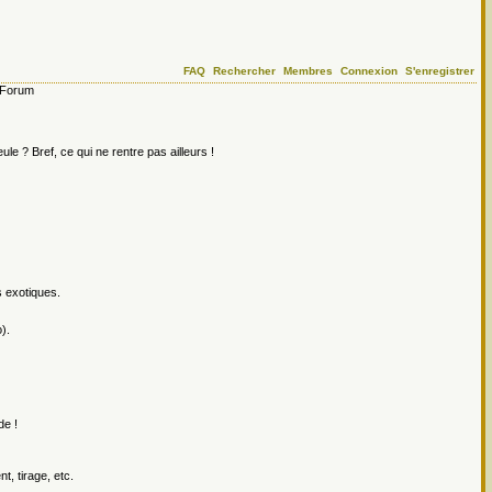
FAQ
Rechercher
Membres
Connexion
S'enregistrer
Forum
le ? Bref, ce qui ne rentre pas ailleurs !
s exotiques.
).
de !
, tirage, etc.