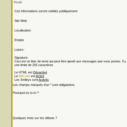
Profil
Ces informations seront visibles publiquement
Site Web:
Localisation:
Emploi:
Loisirs:
Signature:
Ceci est un bloc de texte qui peut être ajouté aux messages que vous postez. Il y
une limite de 255 caractères
Le HTML est
Désactivé
Le
BBCode
est
Activé
Les Smileys sont
Activés
Les champs marqués d'un * sont obligatoires.
Pourquoi es tu ici ?
Quelques mots sur tes débuts ?