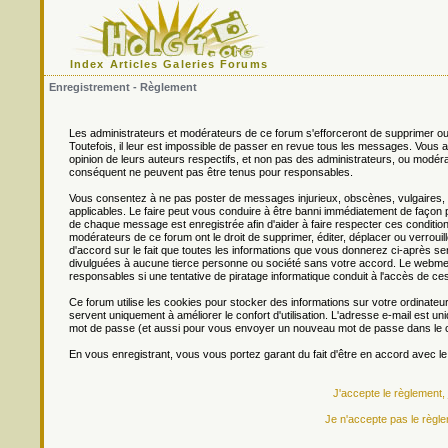
Index
Articles
Galeries
Forums
Enregistrement - Règlement
Les administrateurs et modérateurs de ce forum s'efforceront de supprimer ou
Toutefois, il leur est impossible de passer en revue tous les messages. Vou
opinion de leurs auteurs respectifs, et non pas des administrateurs, ou mo
conséquent ne peuvent pas être tenus pour responsables.
Vous consentez à ne pas poster de messages injurieux, obscènes, vulgaires, di
applicables. Le faire peut vous conduire à être banni immédiatement de façon 
de chaque message est enregistrée afin d'aider à faire respecter ces conditions
modérateurs de ce forum ont le droit de supprimer, éditer, déplacer ou verrouill
d'accord sur le fait que toutes les informations que vous donnerez ci-après
divulguées à aucune tierce personne ou société sans votre accord. Le webmest
responsables si une tentative de piratage informatique conduit à l'accès de c
Ce forum utilise les cookies pour stocker des informations sur votre ordinateu
servent uniquement à améliorer le confort d'utilisation. L'adresse e-mail est un
mot de passe (et aussi pour vous envoyer un nouveau mot de passe dans le ca
En vous enregistrant, vous vous portez garant du fait d'être en accord avec l
J'accepte le règlement,
Je n'accepte pas le règle