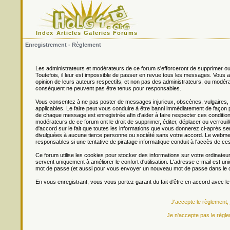
Index
Articles
Galeries
Forums
Enregistrement - Règlement
Les administrateurs et modérateurs de ce forum s'efforceront de supprimer ou
Toutefois, il leur est impossible de passer en revue tous les messages. Vou
opinion de leurs auteurs respectifs, et non pas des administrateurs, ou mo
conséquent ne peuvent pas être tenus pour responsables.
Vous consentez à ne pas poster de messages injurieux, obscènes, vulgaires, di
applicables. Le faire peut vous conduire à être banni immédiatement de façon 
de chaque message est enregistrée afin d'aider à faire respecter ces conditions
modérateurs de ce forum ont le droit de supprimer, éditer, déplacer ou verrouill
d'accord sur le fait que toutes les informations que vous donnerez ci-après
divulguées à aucune tierce personne ou société sans votre accord. Le webmest
responsables si une tentative de piratage informatique conduit à l'accès de c
Ce forum utilise les cookies pour stocker des informations sur votre ordinateu
servent uniquement à améliorer le confort d'utilisation. L'adresse e-mail est un
mot de passe (et aussi pour vous envoyer un nouveau mot de passe dans le ca
En vous enregistrant, vous vous portez garant du fait d'être en accord avec l
J'accepte le règlement,
Je n'accepte pas le règle