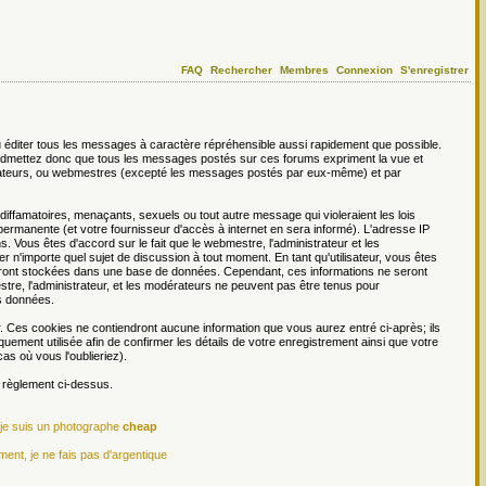
FAQ
Rechercher
Membres
Connexion
S'enregistrer
 éditer tous les messages à caractère répréhensible aussi rapidement que possible.
s admettez donc que tous les messages postés sur ces forums expriment la vue et
dérateurs, ou webmestres (excepté les messages postés par eux-même) et par
ffamatoires, menaçants, sexuels ou tout autre message qui violeraient les lois
permanente (et votre fournisseur d'accès à internet en sera informé). L'adresse IP
. Vous êtes d'accord sur le fait que le webmestre, l'administrateur et les
er n'importe quel sujet de discussion à tout moment. En tant qu'utilisateur, vous êtes
 seront stockées dans une base de données. Cependant, ces informations ne seront
re, l'administrateur, et les modérateurs ne peuvent pas être tenus pour
es données.
r. Ces cookies ne contiendront aucune information que vous aurez entré ci-après; ils
iquement utilisée afin de confirmer les détails de votre enregistrement ainsi que votre
s où vous l'oublieriez).
e règlement ci-dessus.
 je suis un photographe
cheap
ment, je ne fais pas d'argentique