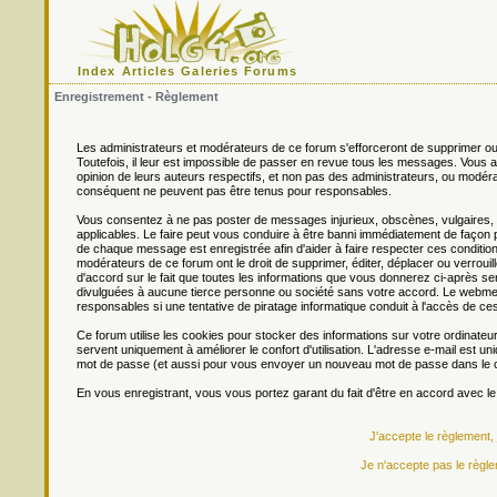
Index
Articles
Galeries
Forums
Enregistrement - Règlement
Les administrateurs et modérateurs de ce forum s'efforceront de supprimer ou
Toutefois, il leur est impossible de passer en revue tous les messages. Vou
opinion de leurs auteurs respectifs, et non pas des administrateurs, ou mo
conséquent ne peuvent pas être tenus pour responsables.
Vous consentez à ne pas poster de messages injurieux, obscènes, vulgaires, di
applicables. Le faire peut vous conduire à être banni immédiatement de façon 
de chaque message est enregistrée afin d'aider à faire respecter ces conditions
modérateurs de ce forum ont le droit de supprimer, éditer, déplacer ou verrouill
d'accord sur le fait que toutes les informations que vous donnerez ci-après
divulguées à aucune tierce personne ou société sans votre accord. Le webmest
responsables si une tentative de piratage informatique conduit à l'accès de c
Ce forum utilise les cookies pour stocker des informations sur votre ordinateu
servent uniquement à améliorer le confort d'utilisation. L'adresse e-mail est un
mot de passe (et aussi pour vous envoyer un nouveau mot de passe dans le ca
En vous enregistrant, vous vous portez garant du fait d'être en accord avec l
J'accepte le règlement,
Je n'accepte pas le règle