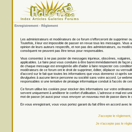
Index
Articles
Galeries
Forums
Enregistrement - Règlement
Les administrateurs et modérateurs de ce forum s'efforceront de supprimer ou
Toutefois, il leur est impossible de passer en revue tous les messages. Vou
opinion de leurs auteurs respectifs, et non pas des administrateurs, ou mo
conséquent ne peuvent pas être tenus pour responsables.
Vous consentez à ne pas poster de messages injurieux, obscènes, vulgaires, di
applicables. Le faire peut vous conduire à être banni immédiatement de façon 
de chaque message est enregistrée afin d'aider à faire respecter ces conditions
modérateurs de ce forum ont le droit de supprimer, éditer, déplacer ou verrouill
d'accord sur le fait que toutes les informations que vous donnerez ci-après
divulguées à aucune tierce personne ou société sans votre accord. Le webmest
responsables si une tentative de piratage informatique conduit à l'accès de c
Ce forum utilise les cookies pour stocker des informations sur votre ordinateu
servent uniquement à améliorer le confort d'utilisation. L'adresse e-mail est un
mot de passe (et aussi pour vous envoyer un nouveau mot de passe dans le ca
En vous enregistrant, vous vous portez garant du fait d'être en accord avec l
J'accepte le règlement,
Je n'accepte pas le règle