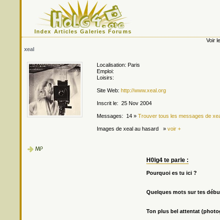
Index
Articles
Galeries
Forums
Voir le
xeal
Localisation: Paris
Emploi:
Loisirs:
Site Web:
http://www.xeal.org
Inscrit le: 25 Nov 2004
Messages: 14 »
Trouver tous les messages de xea
Images de xeal au hasard »
voir +
H0lg4 te parle :
Pourquoi es tu ici ?
Quelques mots sur tes débu
Ton plus bel attentat (phot