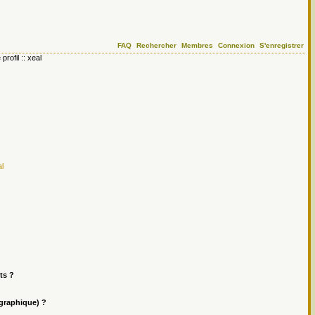
FAQ
Rechercher
Membres
Connexion
S'enregistrer
 profil :: xeal
l
ts ?
ographique) ?