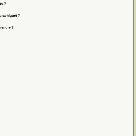
ts ?
ographique) ?
prendre ?