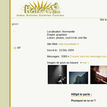
Index
Articles
Galeries
Forums
Voir le
goon
Localisation: Normandie
Emploi: graphiste
Loisirs: photos, rock'n'roll, ciné Bis
Site Web:
http://yannlelias.fr
Inscrit le: 13 Déc 2004
Messages: 5383 »
Trouver tous les messages de 
Images de goon au hasard »
voir +
H0lg4 te parle :
Pourquoi es tu ici ?