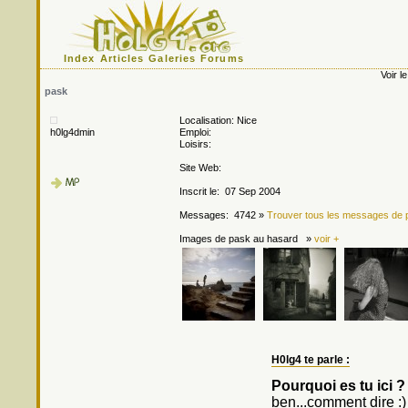
Index
Articles
Galeries
Forums
Voir le
pask
Localisation: Nice
h0lg4dmin
Emploi:
Loisirs:
Site Web:
Inscrit le: 07 Sep 2004
Messages: 4742 »
Trouver tous les messages de 
Images de pask au hasard »
voir +
H0lg4 te parle :
Pourquoi es tu ici ?
ben...comment dire :)