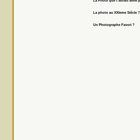
La Photo que t'aurais aimé 
La photo au XXIeme Siècle ?
Un Photographe Favori ?