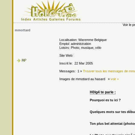
Index
Articles
Galeries
Forums
Voir le p
mmottard
Localisation: Waremme Belgique
Emploi: administration
Loisirs: Photo, musique, vélo
Site Web:
Inscrit le: 22 Mar 2005
Messages: 1 »
Trouver tous les messages de mmo
Images de mmottard au hasard »
voir +
H0lg4 te parle :
Pourquoi es tu ici ?
Quelques mots sur tes débu
Ton plus bel attentat (phot