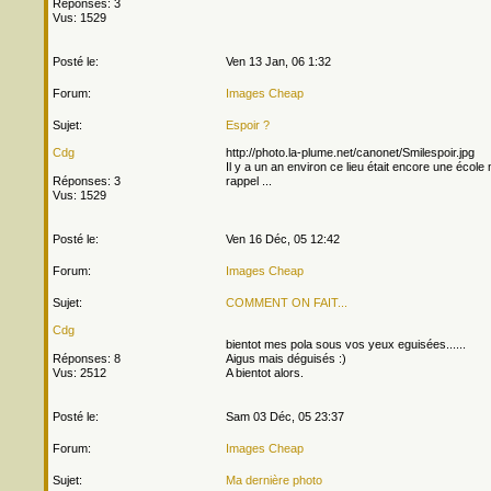
Réponses: 3
Vus: 1529
Posté le:
Ven 13 Jan, 06 1:32
Forum:
Images Cheap
Sujet:
Espoir ?
Cdg
http://photo.la-plume.net/canonet/Smilespoir.jpg
Il y a un an environ ce lieu était encore une école 
Réponses: 3
rappel ...
Vus: 1529
Posté le:
Ven 16 Déc, 05 12:42
Forum:
Images Cheap
Sujet:
COMMENT ON FAIT...
Cdg
bientot mes pola sous vos yeux eguisées......
Réponses: 8
Aigus mais déguisés :)
Vus: 2512
A bientot alors.
Posté le:
Sam 03 Déc, 05 23:37
Forum:
Images Cheap
Sujet:
Ma dernière photo