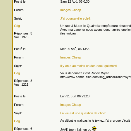
Posté le:
Sam 12 Aoû, 06 0:30
Forum:
Images Cheap
Sujet:
J'ai poursuivi le soleil.
Cdg
Un soir à Murat-le-Quaire la température descenda
Avec ma canonet nous avons donc, après une longu
Réponses: 5
(les volcan ...
Vus: 1975
Posté le:
Mer 09 Aoû, 06 13:29
Forum:
Images Cheap
Sujet:
Il y en a au moins un des deux qui mord
Cdg
Vous déconnez c'est Robert Wyatt
http://www.sands-zine.com/img_articoli/robertwya
Réponses: 8
Vus: 1221
Posté le:
Lun 31 Juil, 06 23:23
Forum:
Images Cheap
Sujet:
La vie est une question de choix
Au début je n'ai pas lu le texte... j'ai cru que c'éta
Cdg
Réponses: 6
JAAK (non, j'ai rien bu