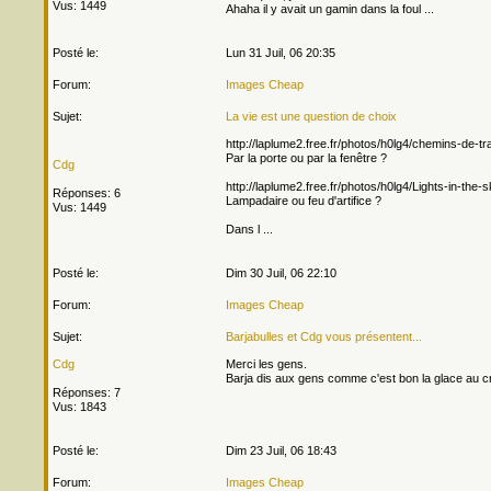
Vus: 1449
Ahaha il y avait un gamin dans la foul ...
Posté le:
Lun 31 Juil, 06 20:35
Forum:
Images Cheap
Sujet:
La vie est une question de choix
http://laplume2.free.fr/photos/h0lg4/chemins-de-tr
Par la porte ou par la fenêtre ?
Cdg
http://laplume2.free.fr/photos/h0lg4/Lights-in-the-
Réponses: 6
Lampadaire ou feu d'artifice ?
Vus: 1449
Dans l ...
Posté le:
Dim 30 Juil, 06 22:10
Forum:
Images Cheap
Sujet:
Barjabulles et Cdg vous présentent...
Cdg
Merci les gens.
Barja dis aux gens comme c'est bon la glace au cr
Réponses: 7
Vus: 1843
Posté le:
Dim 23 Juil, 06 18:43
Forum:
Images Cheap