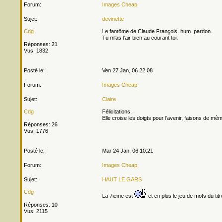
Forum:
Images Cheap
Sujet:
devinette
Cdg
Le fantôme de Claude François..hum..pardon.
Tu m'as l'air bien au courant toi.
Réponses: 21
Vus: 1832
Posté le:
Ven 27 Jan, 06 22:08
Forum:
Images Cheap
Sujet:
Claire
Cdg
Félicitations.
Elle croise les doigts pour l'avenir, faisons de mêm
Réponses: 26
Vus: 1776
Posté le:
Mar 24 Jan, 06 10:21
Forum:
Images Cheap
Sujet:
HAUT LE GARS
Cdg
La 7ieme est
et en plus le jeu de mots du titr
Réponses: 10
Vus: 2115