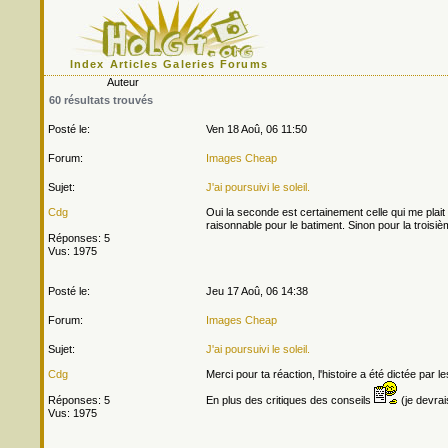
Index
Articles
Galeries
Forums
Auteur
60 résultats trouvés
Posté le:
Ven 18 Aoû, 06 11:50
Forum:
Images Cheap
Sujet:
J'ai poursuivi le soleil.
Cdg
Oui la seconde est certainement celle qui me plait le
raisonnable pour le batiment. Sinon pour la troisièm
Réponses: 5
Vus: 1975
Posté le:
Jeu 17 Aoû, 06 14:38
Forum:
Images Cheap
Sujet:
J'ai poursuivi le soleil.
Cdg
Merci pour ta réaction, l'histoire a été dictée par l
Réponses: 5
En plus des critiques des conseils
(je devrai
Vus: 1975