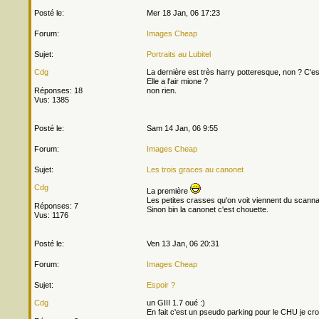
Posté le:
Mer 18 Jan, 06 17:23
Forum:
Images Cheap
Sujet:
Portraits au Lubitel
Cdg
La dernière est très harry potteresque, non ? C'es
Elle a l'air mione ?
Réponses: 18
non rien.
Vus: 1385
Posté le:
Sam 14 Jan, 06 9:55
Forum:
Images Cheap
Sujet:
Les trois graces au canonet
Cdg
La première
Les petites crasses qu'on voit viennent du scann
Réponses: 7
Sinon bin la canonet c'est chouette.
Vus: 1176
Posté le:
Ven 13 Jan, 06 20:31
Forum:
Images Cheap
Sujet:
Espoir ?
Cdg
un GIII 1.7 oué :)
En fait c'est un pseudo parking pour le CHU je cr