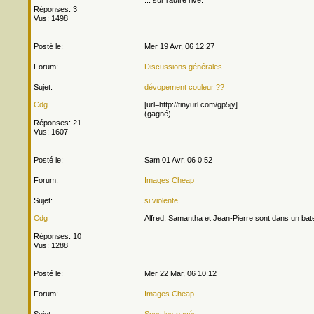
... sur l'autre rive.
Réponses: 3
Vus: 1498
Posté le:
Mer 19 Avr, 06 12:27
Forum:
Discussions générales
Sujet:
dévopement couleur ??
Cdg
[url=http://tinyurl.com/gp5jy].
(gagné)
Réponses: 21
Vus: 1607
Posté le:
Sam 01 Avr, 06 0:52
Forum:
Images Cheap
Sujet:
si violente
Cdg
Alfred, Samantha et Jean-Pierre sont dans un bat
Réponses: 10
Vus: 1288
Posté le:
Mer 22 Mar, 06 10:12
Forum:
Images Cheap