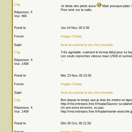
Cdg
Je dirais des pieds aussi
Mais pourquoi plats 
Pour tenir sur la radio.
Réponses: 5
Vus: 965
Posté le:
Jeu 24 Nov, 05 0:36
Forum:
Images Cheap
Sujet:
Avec la canonet la vie c'est chouette.
Cdg
Très agréable, vraiment le format idéal pour se ba
Les seuls reproches vitesse maxi 1/500 et surtout
Réponses: 4
...
Vus: 1408
Posté le:
Mer 23 Nov, 05 23:30
Forum:
Images Cheap
Sujet:
Avec la canonet la vie c'est chouette.
Cdg
Bon depuis le temps que je dois les mettre en ligne
http://rmd.entrepos.free.fr/hopla/Sauvez-sa-planet
Réponses: 4
Un ami extra terrestre, ou pas.
Vus: 1408
http://rmd.entrepos.free.fr/hopla/mamie-anarchie.jp
Posté le:
Dim 30 Oct, 05 21:50
Forum:
Images Cheap