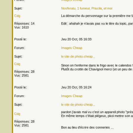
Sujet:
Nosferatu, 1 fumeur, Priscila, et moi
Cdg
La démarche du personnage sur la première me fa
Réponses: 14
Edit : ahahah je n'avais pas vu le titre du topic, pa
Vus: 1610
Posté le:
Jeu 20 Oct, 05 16:33
Forum:
Images Cheap
Sujet:
le site de photo cheap...
Cdg
Sinon on t'enferme dans le frigo avec le calendos 
Plutôt du crottin de Chavignol merci (et un peu de 
Réponses: 28
Vus: 2581
Posté le:
Jeu 20 Oct, 05 16:24
Forum:
Images Cheap
Sujet:
le site de photo cheap...
pardon j'avais mal vu c'est un appareil photo "prés
Cdg
En même temps c'était piégeux, pkoi mettre son ap
Réponses: 28
Vus: 2581
Bon au lieu d'écrire des conneries ...