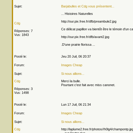
Sujet:
Barjabulles et Cdg vous présentent...
... Histoires Naturelles
http://our.pix.free.fr/dfb/preambule2.jpg
Cdg
Ce délicat papillon va bientôt être le témoin d'un c
Réponses: 7
Vus: 1843
http://our.pix.free.fr/dfb/avant2.jpg
.D'une prairie florissa ...
Posté le:
Jeu 20 Juil, 06 20:37
Forum:
Images Cheap
Sujet:
Si nous allions...
Cdg
Merci la bulle.
Pourtant c'est fait avec miss canonet.
Réponses: 3
Vus: 1498
Posté le:
Lun 17 Juil, 06 21:34
Forum:
Images Cheap
Sujet:
Si nous allions...
Cdg
http://laplume2.free.fr/photos//h0lg4/champontp.jp