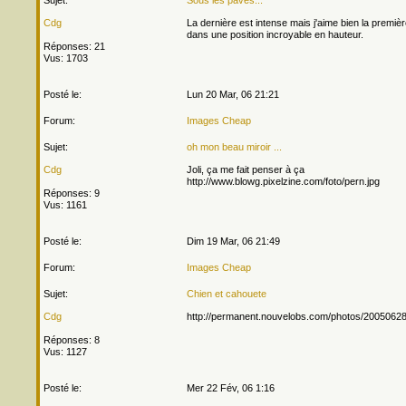
Sujet:
Sous les pavés...
Cdg
La dernière est intense mais j'aime bien la premiè
dans une position incroyable en hauteur.
Réponses: 21
Vus: 1703
Posté le:
Lun 20 Mar, 06 21:21
Forum:
Images Cheap
Sujet:
oh mon beau miroir ...
Cdg
Joli, ça me fait penser à ça
http://www.blowg.pixelzine.com/foto/pern.jpg
Réponses: 9
Vus: 1161
Posté le:
Dim 19 Mar, 06 21:49
Forum:
Images Cheap
Sujet:
Chien et cahouete
Cdg
http://permanent.nouvelobs.com/photos/2005062
Réponses: 8
Vus: 1127
Posté le:
Mer 22 Fév, 06 1:16