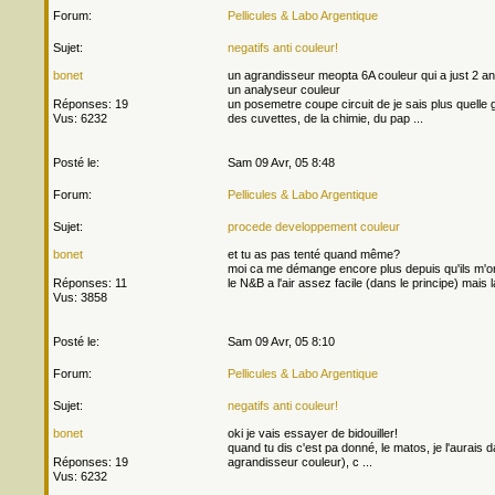
Forum:
Pellicules & Labo Argentique
Sujet:
negatifs anti couleur!
bonet
un agrandisseur meopta 6A couleur qui a just 2 
un analyseur couleur
Réponses: 19
un posemetre coupe circuit de je sais plus quell
Vus: 6232
des cuvettes, de la chimie, du pap ...
Posté le:
Sam 09 Avr, 05 8:48
Forum:
Pellicules & Labo Argentique
Sujet:
procede developpement couleur
bonet
et tu as pas tenté quand même?
moi ca me démange encore plus depuis qu'ils m'ont d
Réponses: 11
le N&B a l'air assez facile (dans le principe) mais l
Vus: 3858
Posté le:
Sam 09 Avr, 05 8:10
Forum:
Pellicules & Labo Argentique
Sujet:
negatifs anti couleur!
bonet
oki je vais essayer de bidouiller!
quand tu dis c'est pa donné, le matos, je l'aurais 
Réponses: 19
agrandisseur couleur), c ...
Vus: 6232