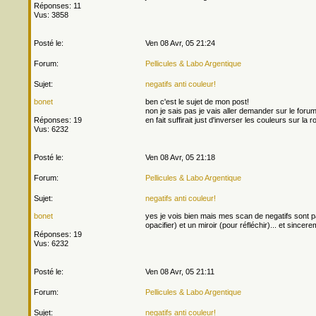
Réponses: 11
Vus: 3858
Posté le:
Ven 08 Avr, 05 21:24
Forum:
Pellicules & Labo Argentique
Sujet:
negatifs anti couleur!
bonet
ben c'est le sujet de mon post!
non je sais pas je vais aller demander sur le forum 
Réponses: 19
en fait suffirait just d'inverser les couleurs sur la ro
Vus: 6232
Posté le:
Ven 08 Avr, 05 21:18
Forum:
Pellicules & Labo Argentique
Sujet:
negatifs anti couleur!
bonet
yes je vois bien mais mes scan de negatifs sont pas
opacifier) et un miroir (pour réfléchir)... et sincerem
Réponses: 19
Vus: 6232
Posté le:
Ven 08 Avr, 05 21:11
Forum:
Pellicules & Labo Argentique
Sujet:
negatifs anti couleur!