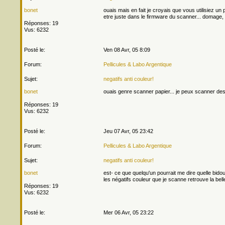
bonet
ouais mais en fait je croyais que vous utilisiez un 
etre juste dans le firmware du scanner... domage, si
Réponses: 19
Vus: 6232
Posté le:
Ven 08 Avr, 05 8:09
Forum:
Pellicules & Labo Argentique
Sujet:
negatifs anti couleur!
bonet
ouais genre scanner papier... je peux scanner de
Réponses: 19
Vus: 6232
Posté le:
Jeu 07 Avr, 05 23:42
Forum:
Pellicules & Labo Argentique
Sujet:
negatifs anti couleur!
bonet
est- ce que quelqu'un pourrait me dire quelle bidou
les négatifs couleur que je scanne retrouve la belle
Réponses: 19
Vus: 6232
Posté le:
Mer 06 Avr, 05 23:22