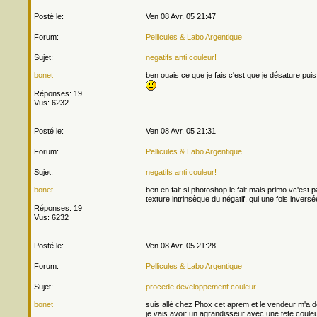
Posté le:
Ven 08 Avr, 05 21:47
Forum:
Pellicules & Labo Argentique
Sujet:
negatifs anti couleur!
bonet
ben ouais ce que je fais c'est que je désature puis j
Réponses: 19
Vus: 6232
Posté le:
Ven 08 Avr, 05 21:31
Forum:
Pellicules & Labo Argentique
Sujet:
negatifs anti couleur!
bonet
ben en fait si photoshop le fait mais primo vc'est 
texture intrinsèque du négatif, qui une fois inversé
Réponses: 19
Vus: 6232
Posté le:
Ven 08 Avr, 05 21:28
Forum:
Pellicules & Labo Argentique
Sujet:
procede developpement couleur
bonet
suis allé chez Phox cet aprem et le vendeur m'a 
je vais avoir un agrandisseur avec une tete couleur 