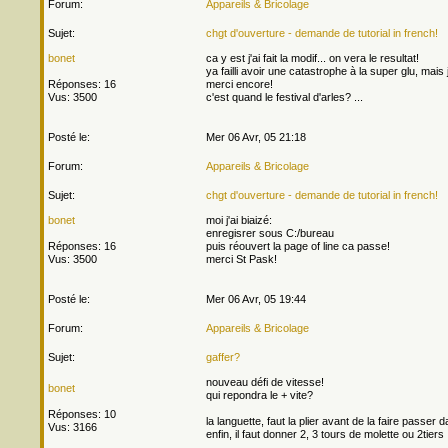
Forum:
Appareils & Bricolage
Sujet:
chgt d'ouverture - demande de tutorial in french!
bonet
ca y est j'ai fait la modif... on vera le resultat!
ya failli avoir une catastrophe à la super glu, mais
Réponses: 16
merci encore!
Vus: 3500
c'est quand le festival d'arles? ...
Posté le:
Mer 06 Avr, 05 21:18
Forum:
Appareils & Bricolage
Sujet:
chgt d'ouverture - demande de tutorial in french!
bonet
moi j'ai biaizé:
enregisrer sous C:/bureau
Réponses: 16
puis réouvert la page of line ca passe!
Vus: 3500
merci St Pask!
Posté le:
Mer 06 Avr, 05 19:44
Forum:
Appareils & Bricolage
Sujet:
gaffer?
nouveau défi de vitesse!
bonet
qui repondra le + vite?
Réponses: 10
la languette, faut la plier avant de la faire passer 
Vus: 3166
enfin, il faut donner 2, 3 tours de molette ou 2tiers .