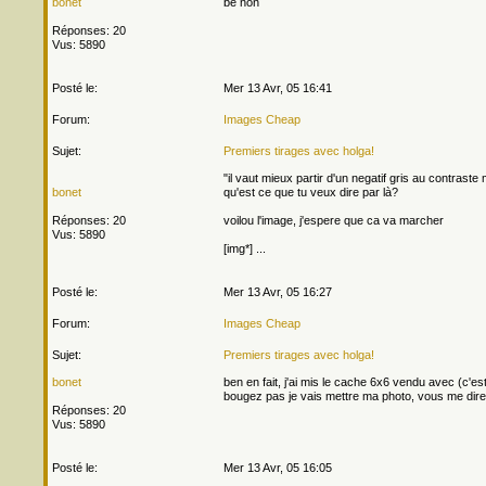
bonet
be non
Réponses: 20
Vus: 5890
Posté le:
Mer 13 Avr, 05 16:41
Forum:
Images Cheap
Sujet:
Premiers tirages avec holga!
"il vaut mieux partir d'un negatif gris au contrast
bonet
qu'est ce que tu veux dire par là?
Réponses: 20
voilou l'image, j'espere que ca va marcher
Vus: 5890
[img*] ...
Posté le:
Mer 13 Avr, 05 16:27
Forum:
Images Cheap
Sujet:
Premiers tirages avec holga!
bonet
ben en fait, j'ai mis le cache 6x6 vendu avec (c'est
bougez pas je vais mettre ma photo, vous me direz 
Réponses: 20
Vus: 5890
Posté le:
Mer 13 Avr, 05 16:05