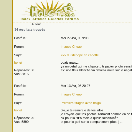
Index
Articles
Galeries
Forums
Auteur
34 résultats trouvés
Posté le:
Mer 27 Avr, 05 9:03
Forum:
Images Cheap
Sujet:
>>> du sténopé en canette
bonet
ouais mais...
ya un detail qui me chipote... le papier photo sens
Réponses: 30
ex: une fleur blanche va devenir noire sur le négat
Vus: 3815
Posté le:
Mer 13 Avr, 05 20:27
Forum:
Images Cheap
Sujet:
Premiers tirages avec holga!
bonet
oki, je te remercie de tes infos!
je croyais que tes photos sortaient comme ca de 
Réponses: 20
ok pour la HP5 mais a quelle sensibilité?
Vus: 5890
et pour le gaff sur le compartiment piles, j ...