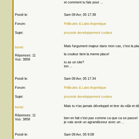
et comment tu fais pour ...
Posté le:
Sam 09 Avr, 05 17:38
Forum:
Pellicules & Labo Argentique
Sujet:
procede developpement couleur
Mais l'argument majeur dans mon cas, c'est la pl
bonet
la couleur tient la meme place!
Réponses: 11
Vus: 3858
tu as un site?
ton ...
Posté le:
Sam 09 Avr, 05 17:34
Forum:
Pellicules & Labo Argentique
Sujet:
procede developpement couleur
Mais tu n'as jamais développé et tirer du n&b et dé
bonet
Réponses: 11
ben en fait c'est pas comme ca que ca se passe!
Vus: 3858
je vais avoir un agrandisseur avec un ...
Posté le:
Sam 09 Avr, 05 9:08