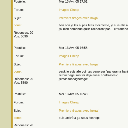
Posté le:
Mer 13 Avr, 05 17:01
Forum:
Images Cheap
Sujet:
Premiers tirages avec holga!
bonet
ben non je les ai pas tires moi meme, je suis allé a
j'ai bien demandé qu'ils recadrent pas... et francheme
Réponses: 20
Vus: 5890
Posté le:
Mer 13 Avr, 05 16:58
Forum:
Images Cheap
Sujet:
Premiers tirages avec holga!
bonet
pask je suis allé voir tes pano sur "panorama hant
retouchage sont ils déja aussi contrastés?
Réponses: 20
j'envie ton vignetage!
Vus: 5890
Posté le:
Mer 13 Avr, 05 16:48
Forum:
Images Cheap
Sujet:
Premiers tirages avec holga!
bonet
suis arrivé a ça sous 'toshop:
Réponses: 20