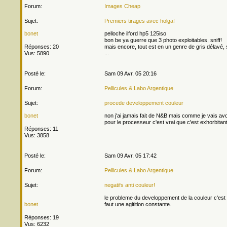
Forum:
Images Cheap
Sujet:
Premiers tirages avec holga!
bonet
pelloche ilford hp5 125iso
bon be ya guerre que 3 photo exploitables, sniff!
Réponses: 20
mais encore, tout est en un genre de gris délavé, sa
Vus: 5890
...
Posté le:
Sam 09 Avr, 05 20:16
Forum:
Pellicules & Labo Argentique
Sujet:
procede developpement couleur
bonet
non j'ai jamais fait de N&B mais comme je vais avoi
pour le processeur c'est vrai que c'est exhorbitant
Réponses: 11
Vus: 3858
Posté le:
Sam 09 Avr, 05 17:42
Forum:
Pellicules & Labo Argentique
Sujet:
negatifs anti couleur!
le probleme du developpement de la couleur c'est q
bonet
faut une agitition constante.
Réponses: 19
Vus: 6232