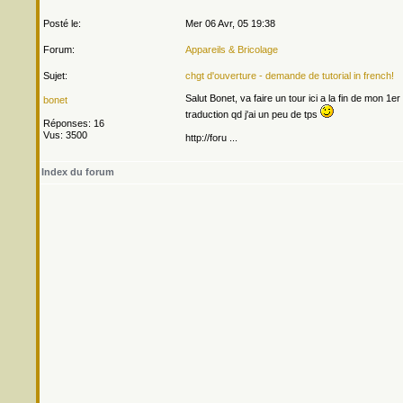
Posté le:
Mer 06 Avr, 05 19:38
Forum:
Appareils & Bricolage
Sujet:
chgt d'ouverture - demande de tutorial in french!
Salut Bonet, va faire un tour ici a la fin de mon 1
bonet
traduction qd j'ai un peu de tps
Réponses: 16
Vus: 3500
http://foru ...
Index du forum